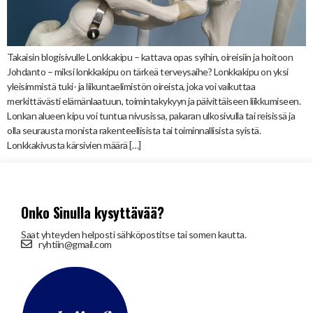
Takaisin blogisivulle Lonkkakipu – kattava opas syihin, oireisiin ja hoitoon
Johdanto – miksi lonkkakipu on tärkeä terveysaihe? Lonkkakipu on yksi
yleisimmistä tuki- ja liikuntaelimistön oireista, joka voi vaikuttaa
merkittävästi elämänlaatuun, toimintakykyyn ja päivittäiseen liikkumiseen.
Lonkan alueen kipu voi tuntua nivusissa, pakaran ulkosivulla tai reisissä ja
olla seurausta monista rakenteellisista tai toiminnallisista syistä.
Lonkkakivusta kärsivien määrä […]
Onko Sinulla kysyttävää?
Saat yhteyden helposti sähköpostitse tai somen kautta.
ryhtiin@gmail.com