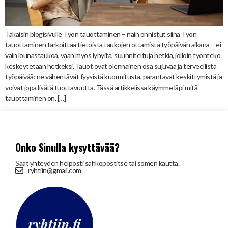
Takaisin blogisivulle Työn tauottaminen – näin onnistut siinä Työn
tauottaminen tarkoittaa tietoista taukojen ottamista työpäivän aikana – ei
vain lounastaukoa, vaan myös lyhyitä, suunniteltuja hetkiä, jolloin työnteko
keskeytetään hetkeksi. Tauot ovat olennainen osa sujuvaa ja terveellistä
työpäivää: ne vähentävät fyysistä kuormitusta, parantavat keskittymistä ja
voivat jopa lisätä tuottavuutta. Tässä artikkelissa käymme läpi mitä
tauottaminen on, […]
Onko Sinulla kysyttävää?
Saat yhteyden helposti sähköpostitse tai somen kautta.
ryhtiin@gmail.com